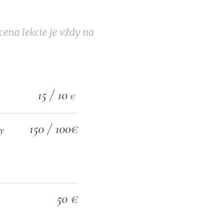
ena lekcie je vždy na
15 / 10
€
150 / 100€
ly
50 €