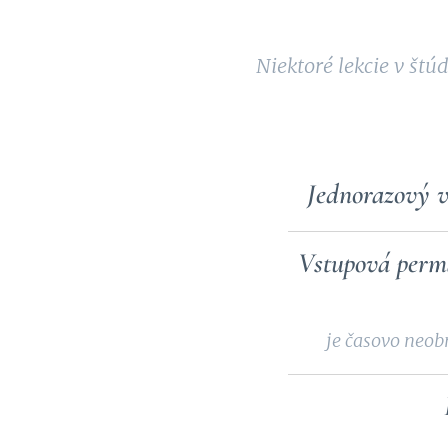
Niektoré lekcie v štú
Jednorazový 
Vstupová per
je časovo neobm