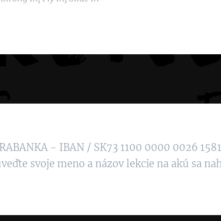
TRABANKA - IBAN / SK73 1100 0000 0026 158
veďte svoje meno a názov lekcie na akú sa nah