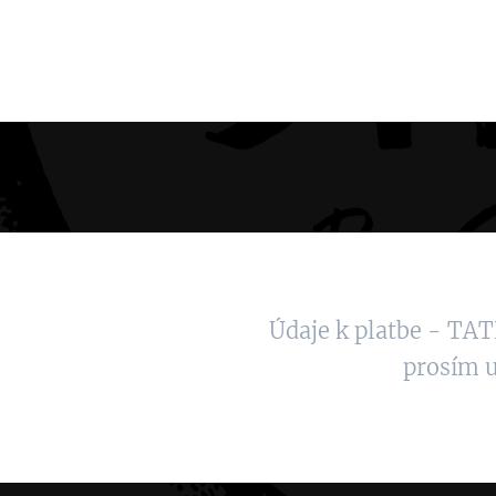
Údaje k platbe - TA
prosím u