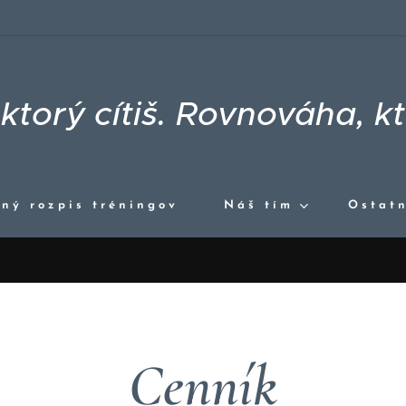
ktorý cítiš. Rovnováha, kt
ný rozpis tréningov
Náš tím
Ostatn
Cenník