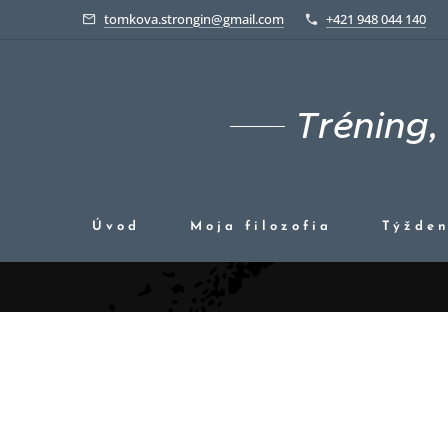
tomkova.strongin@gmail.com
+421 948 044 140
Tréning, 
Úvod
Moja filozofia
Týžden