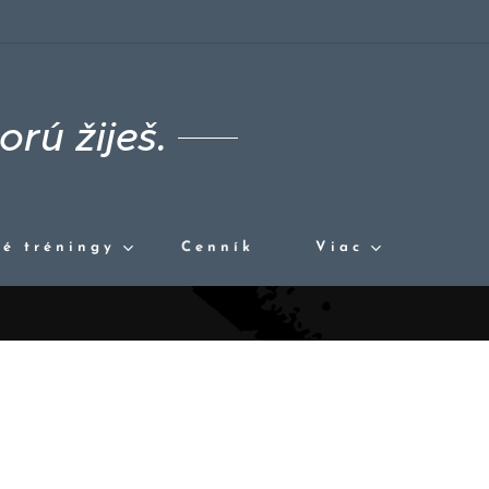
orú žiješ.
é tréningy
Cenník
Viac